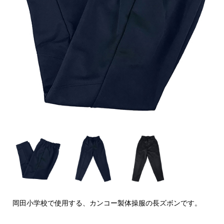
岡田小学校で使用する、カンコー製体操服の長ズボンです。