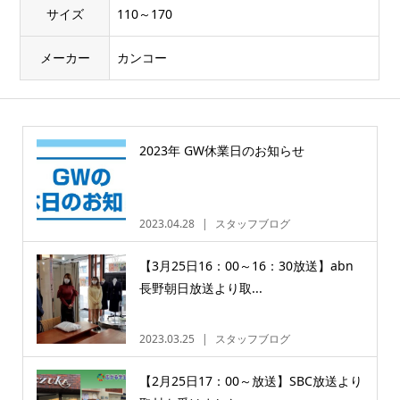
サイズ
110～170
メーカー
カンコー
2023年 GW休業日のお知らせ
2023.04.28
スタッフブログ
【3月25日16：00～16：30放送】abn
長野朝日放送より取...
2023.03.25
スタッフブログ
【2月25日17：00～放送】SBC放送より