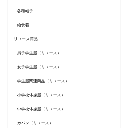
各種帽子
給食着
リユース商品
男子学生服（リユース）
女子学生服（リユース）
学生服関連商品（リユース）
小学校体操服（リユース）
中学校体操服（リユース）
カバン（リユース）