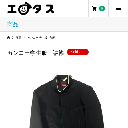
0
0
商品
商品
カンコー学生服 詰襟
Sold Out
カンコー学生服 詰襟