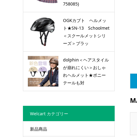
758085)
OGKカブト ヘルメッ
ト★SN-13 Schoolmet
＜スクールメットシリ
ーズ＞ブラッ
ク (OGKSN13B)
dolphin＜ヘアスタイル
が崩れにくい＞おしゃ
れヘルメット★ポニー
テールも対
応 (dolphin2022)
M
Welcart カテゴリー
新品商品